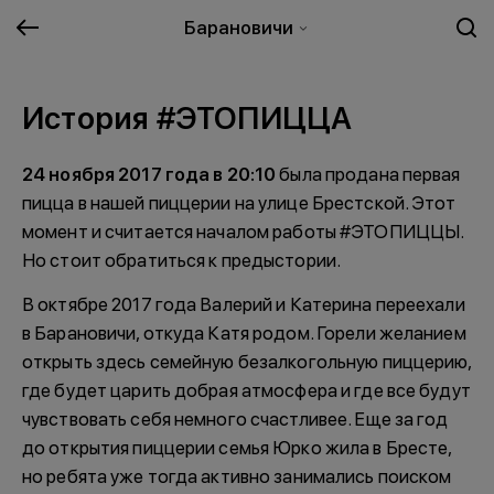
Барановичи
История #ЭТОПИЦЦА
24 ноября 2017 года в 20:10
была продана первая
пицца в нашей пиццерии на улице Брестской. Этот
момент и считается началом работы #ЭТОПИЦЦЫ.
Но стоит обратиться к предыстории.
В октябре 2017 года Валерий и Катерина переехали
в Барановичи, откуда Катя родом. Горели желанием
открыть здесь семейную безалкогольную пиццерию,
где будет царить добрая атмосфера и где все будут
чувствовать себя немного счастливее. Еще за год
до открытия пиццерии семья Юрко жила в Бресте,
но ребята уже тогда активно занимались поиском