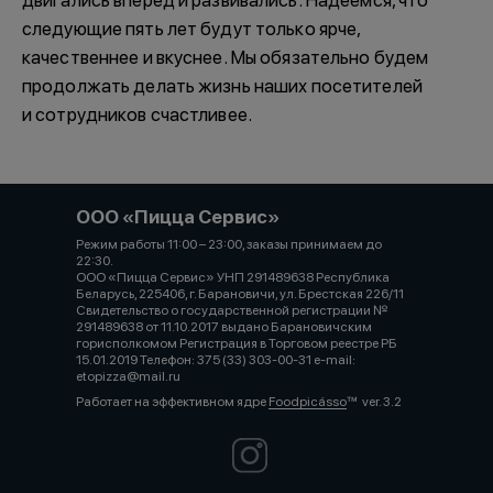
следующие пять лет будут только ярче,
качественнее и вкуснее. Мы обязательно будем
продолжать делать жизнь наших посетителей
и сотрудников счастливее.
ООО «Пицца Сервис»
Режим работы 11:00 – 23:00, заказы принимаем до
22:30.⠀⠀⠀⠀⠀⠀⠀⠀⠀⠀⠀⠀⠀⠀⠀⠀⠀⠀⠀⠀⠀⠀⠀⠀⠀⠀⠀⠀⠀⠀⠀⠀⠀⠀⠀⠀⠀⠀
ООО «Пицца Сервис» УНП 291489638 Республика
Беларусь, 225406, г. Барановичи, ул. Брестская 226/11
Свидетельство о государственной регистрации №
291489638 от 11.10.2017 выдано Барановичским
горисполкомом Регистрация в Торговом реестре РБ
15.01.2019 Телефон: 375 (33) 303-00-31 e-mail:
etopizza@mail.ru
Работает на эффективном ядре
Foodpicásso
ver. 3.2