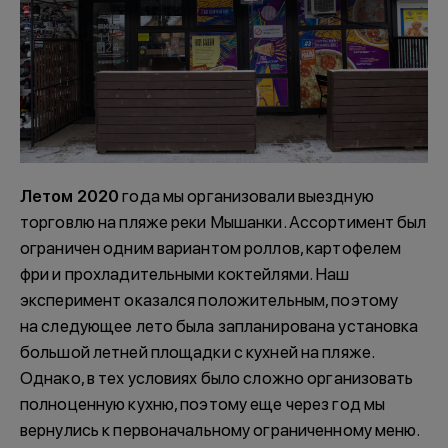
Летом 2020
года мы организовали выездную
торговлю на пляже реки Мышанки. Ассортимент был
ограничен одним вариантом роллов, картофелем
фри и прохладительными коктейлями. Наш
эксперимент оказался положительным, поэтому
на следующее лето была запланирована установка
большой летней площадки с кухней на пляже.
Однако, в тех условиях было сложно организовать
полноценную кухню, поэтому еще через год мы
вернулись к первоначальному ограниченному меню.