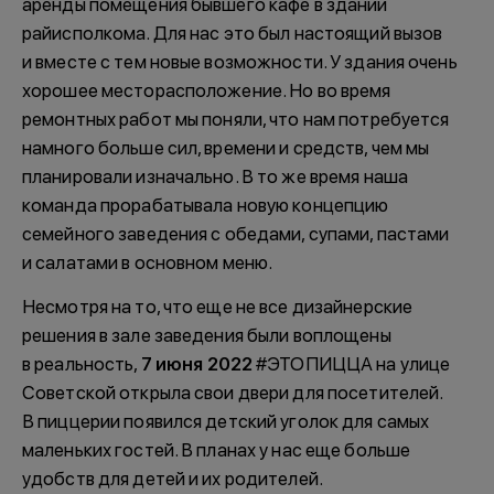
аренды помещения бывшего кафе в здании
райисполкома. Для нас это был настоящий вызов
и вместе с тем новые возможности. У здания очень
хорошее месторасположение. Но во время
ремонтных работ мы поняли, что нам потребуется
намного больше сил, времени и средств, чем мы
планировали изначально. В то же время наша
команда прорабатывала новую концепцию
семейного заведения с обедами, супами, пастами
и салатами в основном меню.
Несмотря на то, что еще не все дизайнерские
решения в зале заведения были воплощены
в реальность,
7 июня 2022
#ЭТОПИЦЦА на улице
Советской открыла свои двери для посетителей.
В пиццерии появился детский уголок для самых
маленьких гостей. В планах у нас еще больше
удобств для детей и их родителей.