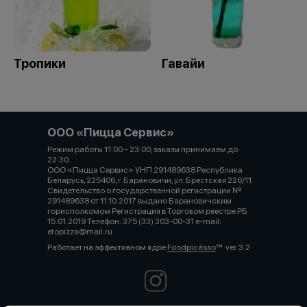
Тропики
Гавайи
ООО «Пицца Сервис»
Режим работы 11:00 – 23:00, заказы принимаем до
22:30.⠀⠀⠀⠀⠀⠀⠀⠀⠀⠀⠀⠀⠀⠀⠀⠀⠀⠀⠀⠀⠀⠀⠀⠀⠀⠀⠀⠀⠀⠀⠀⠀⠀⠀⠀⠀⠀⠀
ООО «Пицца Сервис» УНП 291489638 Республика
Беларусь, 225406, г. Барановичи, ул. Брестская 226/11
Свидетельство о государственной регистрации №
291489638 от 11.10.2017 выдано Барановичским
горисполкомом Регистрация в Торговом реестре РБ
15.01.2019 Телефон: 375 (33) 303-00-31 e-mail:
etopizza@mail.ru
Работает на эффективном ядре
Foodpicásso
ver. 3.2