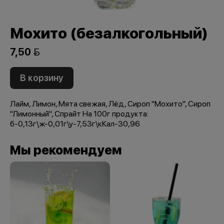
Мохито (безалкогольный)
7,50 
В корзину
Лайм, Лимон, Мята свежая, Лёд, Сироп "Мохито", Сироп
"Лимонный", Спрайт На 100г продукта:
б-0,13г\ж-0,01г\у-7,53г\кКал-30,96
Мы рекомендуем