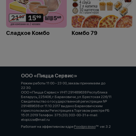
Сладкое Комбо
Комбо 79
ООО «Пицца Сервис»
Режим работы 11:00 – 23:00, заказы принимаем до
22:30.⠀⠀⠀⠀⠀⠀⠀⠀⠀⠀⠀⠀⠀⠀⠀⠀⠀⠀⠀⠀⠀⠀⠀⠀⠀⠀⠀⠀⠀⠀⠀⠀⠀⠀⠀⠀⠀⠀
ООО «Пицца Сервис» УНП 291489638 Республика
Беларусь, 225406, г. Барановичи, ул. Брестская 226/11
Свидетельство о государственной регистрации №
291489638 от 11.10.2017 выдано Барановичским
горисполкомом Регистрация в Торговом реестре РБ
15.01.2019 Телефон: 375 (33) 303-00-31 e-mail:
etopizza@mail.ru
Работает на эффективном ядре
Foodpicásso
ver. 3.2