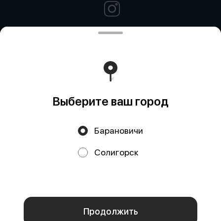
Политика конфиденциальности
Публичная оферта
Выберите ваш город
Барановичи
Акции, скидки, кэшбэк − в нашем приложении!
Солигорск
Мы используем куки.
Пользуясь сайтом, вы даёте согласие на
обработку файлов cookie вашего браузера и использование
аналитических сервисов согласно нашей
политике
конфиденциальности
.
ОК