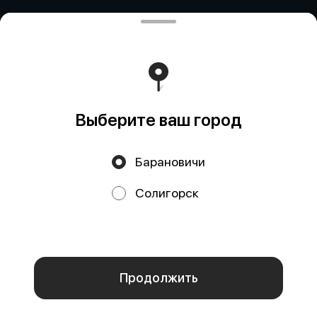
Политика конфиденциальности
Публичная оферта
Выберите ваш город
Барановичи
Акции, скидки, кэшбэк − в нашем приложении!
Солигорск
Мы используем куки.
Пользуясь сайтом, вы даёте согласие на
обработку файлов cookie вашего браузера и использование
аналитических сервисов согласно нашей
политике
конфиденциальности
.
ОК