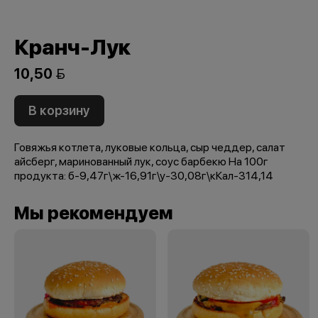
Кранч-Лук
10,50 
В корзину
Говяжья котлета, луковые кольца, сыр чеддер, салат
айсберг, маринованный лук, соус барбекю На 100г
продукта: б-9,47г\ж-16,91г\у-30,08г\кКал-314,14
Мы рекомендуем