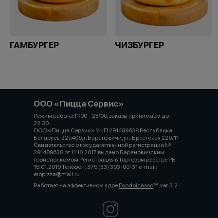
ГАМБУРГЕР
ЧИЗБУРГЕР
ООО «Пицца Сервис»
Режим работы 11:00 – 23:00, заказы принимаем до
22:30.⠀⠀⠀⠀⠀⠀⠀⠀⠀⠀⠀⠀⠀⠀⠀⠀⠀⠀⠀⠀⠀⠀⠀⠀⠀⠀⠀⠀⠀⠀⠀⠀⠀⠀⠀⠀⠀⠀
ООО «Пицца Сервис» УНП 291489638 Республика
Беларусь, 225406, г. Барановичи, ул. Брестская 226/11
Свидетельство о государственной регистрации №
291489638 от 11.10.2017 выдано Барановичским
горисполкомом Регистрация в Торговом реестре РБ
15.01.2019 Телефон: 375 (33) 303-00-31 e-mail:
etopizza@mail.ru
Работает на эффективном ядре
Foodpicásso
ver. 3.2