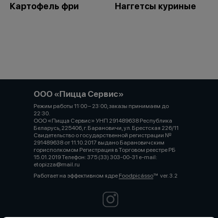
Картофель фри
Наггетсы куриные
ООО «Пицца Сервис»
Режим работы 11:00 – 23:00, заказы принимаем до
22:30.⠀⠀⠀⠀⠀⠀⠀⠀⠀⠀⠀⠀⠀⠀⠀⠀⠀⠀⠀⠀⠀⠀⠀⠀⠀⠀⠀⠀⠀⠀⠀⠀⠀⠀⠀⠀⠀⠀
ООО «Пицца Сервис» УНП 291489638 Республика
Беларусь, 225406, г. Барановичи, ул. Брестская 226/11
Свидетельство о государственной регистрации №
291489638 от 11.10.2017 выдано Барановичским
горисполкомом Регистрация в Торговом реестре РБ
15.01.2019 Телефон: 375 (33) 303-00-31 e-mail:
etopizza@mail.ru
Работает на эффективном ядре
Foodpicásso
ver. 3.2